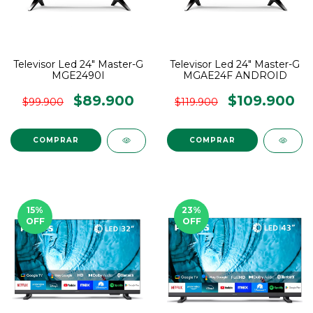
Televisor Led 24" Master-G
Televisor Led 24" Master-G
MGE2490I
MGAE24F ANDROID
$89.900
$109.900
$99.900
$119.900
15
%
23
%
OFF
OFF