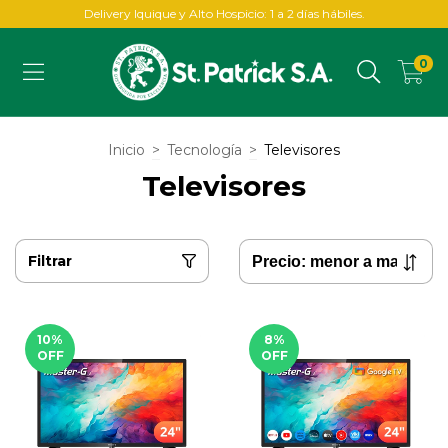
Delivery Iquique y Alto Hospicio: 1 a 2 días hábiles.
0
Inicio
>
Tecnología
>
Televisores
Televisores
Filtrar
10
%
8
%
OFF
OFF