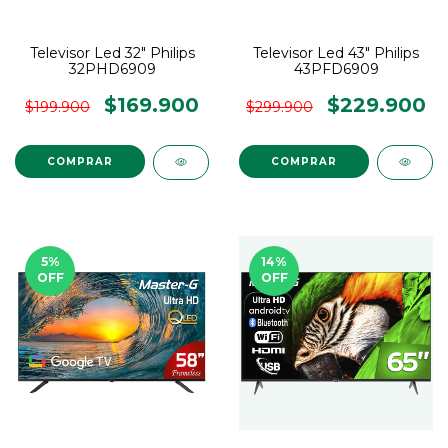
Televisor Led 32" Philips
Televisor Led 43" Philips
32PHD6909
43PFD6909
$169.900
$229.900
$199.900
$299.900
5
%
14
%
OFF
OFF