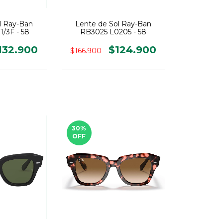
l Ray-Ban
Lente de Sol Ray-Ban
/3F - 58
RB3025 L0205 - 58
132.900
$124.900
$166.900
30
%
OFF