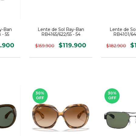
ay-Ban
Lente de Sol Ray-Ban
Lente de So
- 55
RB4165/622/55 - 54
RB4101/64
4.900
$119.900
$
$159.900
$182.900
30
%
30
%
OFF
OFF