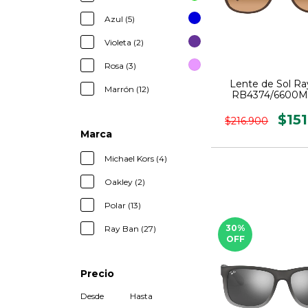
Azul (5)
Violeta (2)
Rosa (3)
Lente de Sol R
Marrón (12)
RB4374/6600M2
$15
$216.900
Marca
Michael Kors (4)
Oakley (2)
Polar (13)
30
%
Ray Ban (27)
OFF
Precio
Desde
Hasta