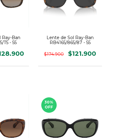
l Ray-Ban
Lente de Sol Ray-Ban
/T5 - 55
RB4165/865/87 - 55
128.900
$121.900
$174.900
30
%
OFF