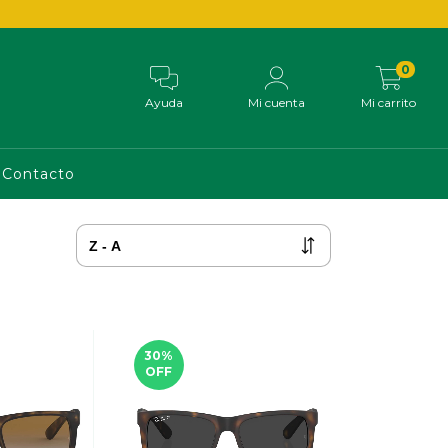
0
Ayuda
Mi cuenta
Mi carrito
Contacto
30
%
OFF