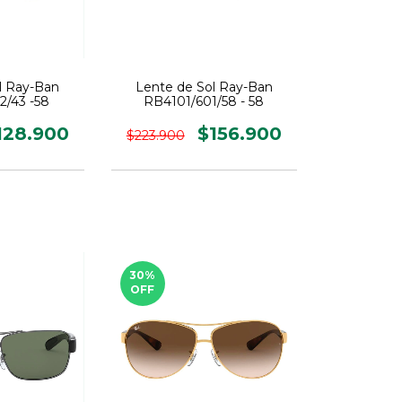
l Ray-Ban
Lente de Sol Ray-Ban
2/43 -58
RB4101/601/58 - 58
128.900
$156.900
$223.900
30
%
OFF