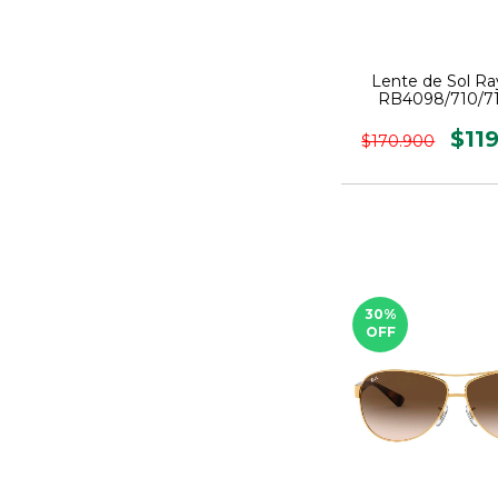
Lente de Sol R
RB4098/710/71
$11
$170.900
30
%
OFF