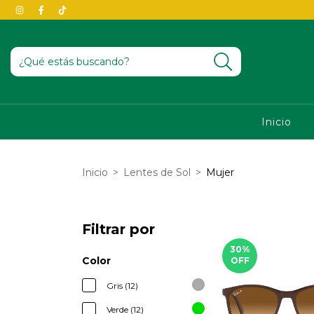
Inicio
Inicio
>
Lentes de Sol
>
Mujer
Filtrar por
30
%
Color
OFF
Gris (12)
Verde (12)