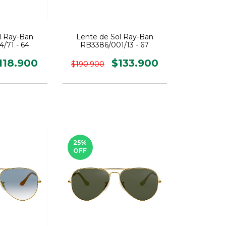
l Ray-Ban
Lente de Sol Ray-Ban
/71 - 64
RB3386/001/13 - 67
118.900
$133.900
$190.900
25
%
OFF