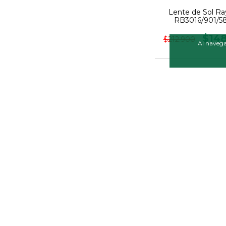
Lente de Sol R
RB3016/901/58 
$14
$212.900
Al navegar
30
%
OFF
Lente de Sol R