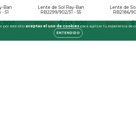
ay-Ban
Lente de Sol Ray-Ban
Lente de So
- 51
RB2299/902/31 - 55
RB2186/901
8.900
$133.900
$
$190.900
$180.900
 por este sitio
aceptas el uso de cookies
para agilizar tu experiencia de 
ENTENDIDO
30
%
30
%
OFF
OFF
ay-Ban
Lente de Sol Ray-Ban
Lente de So