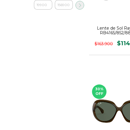
Lente de Sol R
RB4165/852/88 
$11
$163.900
30
%
OFF