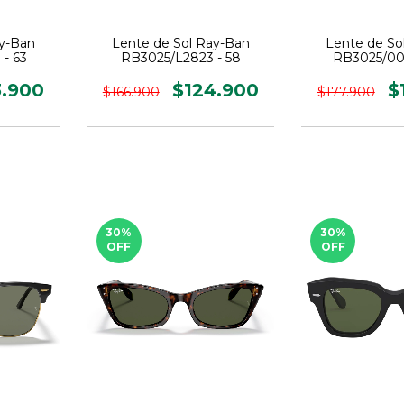
ay-Ban
Lente de Sol Ray-Ban
Lente de So
 - 63
RB3025/L2823 - 58
RB3025/001
3.900
$124.900
$
$166.900
$177.900
30
%
30
%
OFF
OFF