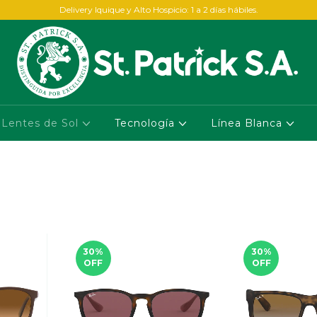
Delivery Iquique y Alto Hospicio: 1 a 2 días hábiles.
Lentes de Sol
Tecnología
Línea Blanca
30
%
30
%
OFF
OFF