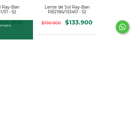
l Ray-Ban
Lente de Sol Ray-Ban
/31 - 52
RB2186/133451 - 52
126.900
$133.900
$190.900
compra.
30
%
OFF
l Ray-Ban
Lente de Sol Ray-Ban