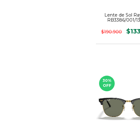
Lente de Sol R
RB3386/001/13
$13
$190.900
30
%
OFF