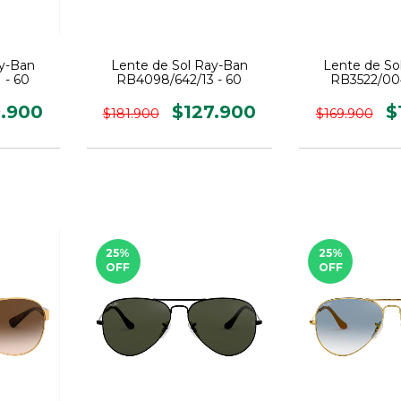
ay-Ban
Lente de Sol Ray-Ban
Lente de So
 - 60
RB4098/642/13 - 60
RB3522/004
9.900
$127.900
$
$181.900
$169.900
25
%
25
%
OFF
OFF