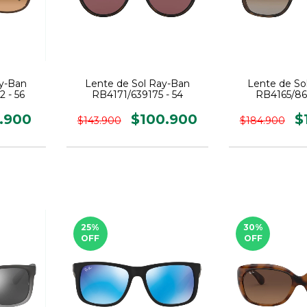
ay-Ban
Lente de Sol Ray-Ban
Lente de So
 - 56
RB4171/639175 - 54
RB4165/865
1.900
$100.900
$
$143.900
$184.900
25
%
30
%
OFF
OFF