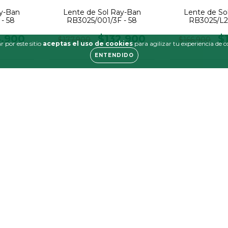
ay-Ban
Lente de Sol Ray-Ban
Lente de So
- 58
RB3025/001/3F - 58
RB3025/L2
4.900
$132.900
$
$177.900
$166.900
 por este sitio
aceptas el uso de cookies
para agilizar tu experiencia de 
ENTENDIDO
30
%
25
%
OFF
OFF
ay-Ban
Lente de Sol Ray-Ban
Lente de So