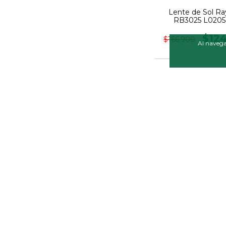
Lente de Sol R
RB3025 L0205 
$12
$166.900
Al navegar
30
%
OFF
Lente de Sol R