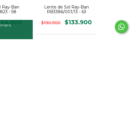
l Ray-Ban
Lente de Sol Ray-Ban
823 - 58
RB3386/001/13 - 63
124.900
$133.900
$190.900
compra.
30
%
OFF
l Ray-Ban
Lente de Sol Ray-Ban