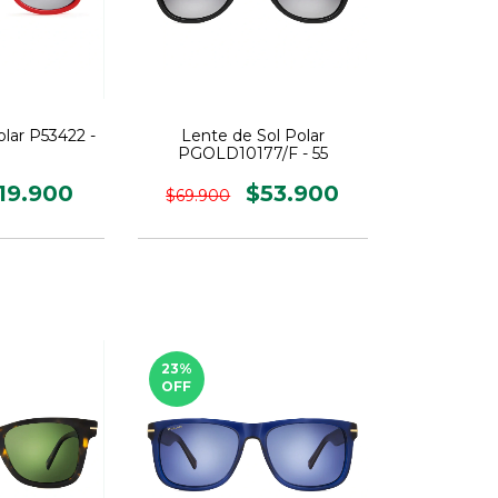
olar P53422 -
Lente de Sol Polar
PGOLD10177/F - 55
19.900
$53.900
$69.900
23
%
OFF