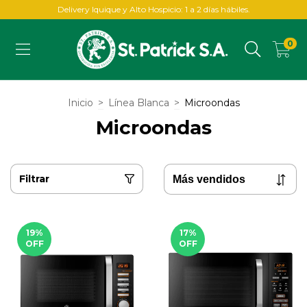
Delivery Iquique y Alto Hospicio: 1 a 2 días hábiles.
0
Inicio
>
Línea Blanca
>
Microondas
Microondas
Filtrar
19
%
17
%
OFF
OFF