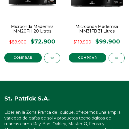
Microonda Mademsa
Microonda Mademsa
MM20FH 20 Litros
MM31FB 31 Litros
$72.900
$99.900
$89.900
$119.900
St. Patrick S.A.
Líder en la Zona Franca de Iquique, ofrecemos una amplia
variedad de gafas de sol y productos tecnológicos de
marcas como Ray-Ban, Oakley, Master-G, Fensa y