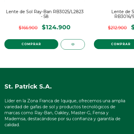
Lente de Sol Ray-Ban RB3025/L2823
Lente de S
- 58
RB3016/90
$124.900
$166.900
$212.900
COMPRAR
COMPRAR
St. Patrick S.A.
Líder en la Zona Franca de Iquique, ofrecemos una amplia
variedad de gafas de sol y productos tecnológicos de
marcas como Ray-Ban, Oakley, Master-G, Fensa y
Mademsa, destacándose por su confianza y garantía de
calidad.