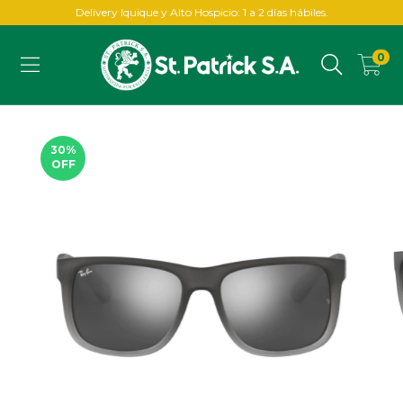
Delivery Iquique y Alto Hospicio: 1 a 2 días hábiles.
0
30
%
OFF