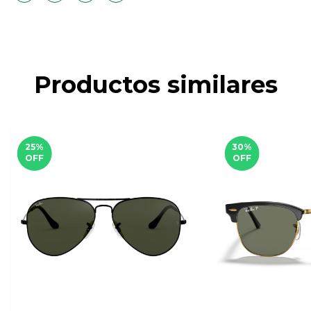
Productos similares
25
%
30
%
OFF
OFF